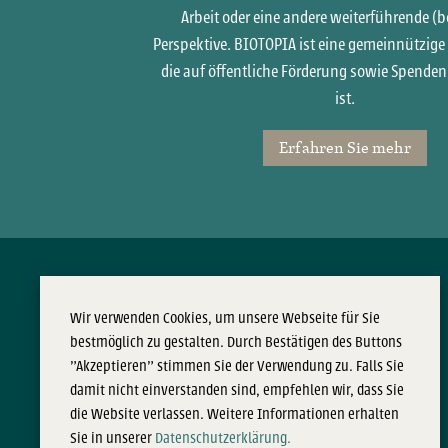
Arbeit oder eine andere weiterführende (b
Perspektive. BIOTOPIA ist eine gemeinnützige
die auf öffentliche Förderung sowie Spende
ist.
Erfahren Sie mehr
Beratung & Begleitung
Dienstleistungen
Wir verwenden Cookies, um unsere Webseite für Sie
MeinLeben!
Garten- und Landschaftsbau
bestmöglich zu gestalten. Durch Bestätigen des Buttons
Neckarstadt-West
Stadtteilservice (STS)
"Akzeptieren" stimmen Sie der Verwendung zu. Falls Sie
Sozialräumliche Aktivierung
Begleit- und Coachingangebote
damit nicht einverstanden sind, empfehlen wir, dass Sie
Individuelles Bewerbercoaching (IBC)
die Website verlassen. Weitere Informationen erhalten
Systemisches Coaching (SysCo)
Sie in unserer
Datenschutzerklärung.