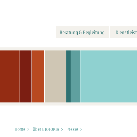
Beratung & Begleitung
Dienstleis
Home
>
Über BIOTOPIA
>
Presse
>