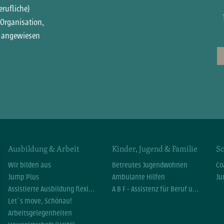
erufliche)
 Organisation,
n angewiesen
Ausbildung & Arbeit
Kinder, Jugend & Familie
Sc
Wir bilden aus
Betreutes Jugendwohnen
Co
Jump Plus
Ambulante Hilfen
Ju
Assistierte Ausbildung flexibel (AsA flex)
A B F - Assistenz für Beruf und Familie
Let`s move, Schönau!
Arbeitsgelegenheiten