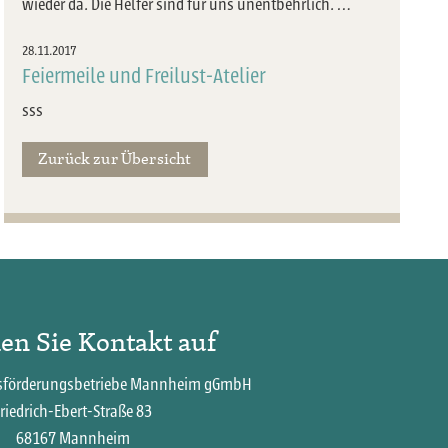
wieder da. Die Helfer sind für uns unentbehrlich. …
28.11.2017
Feiermeile und Freilust-Atelier
sss
Zurück zur Übersicht
n Sie Kontakt auf
tsförderungsbetriebe Mannheim gGmbH
riedrich-Ebert-Straße 83
68167 Mannheim