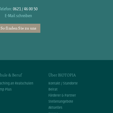
Telefon:
0621 / 46 00 50
E-Mail schreiben
So finden Sie zu uns
hule & Beruf
Über BIOTOPIA
aching an Realschulen
Kontakt / Standorte
mp Plus
Beirat
Förderer & Partner
Stellenangebote
Aktuelles