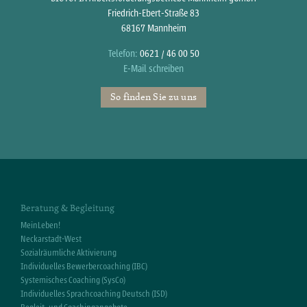
Friedrich-Ebert-Straße 83
68167 Mannheim
Telefon:
0621 / 46 00 50
E-Mail schreiben
So finden Sie zu uns
Beratung & Begleitung
MeinLeben!
Neckarstadt-West
Sozialräumliche Aktivierung
Individuelles Bewerbercoaching (IBC)
Systemisches Coaching (SysCo)
Individuelles Sprachcoaching Deutsch (ISD)