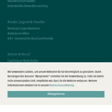
Hauswirtschaft (HaWi)
Individuelles Bewerbercoaching
Kinder, Jugend & Familie
Betreutes Jugendwohnen
Ambulante Hilfen
A B F - Assistenz für Beruf und Familie
Schule & Beruf
Coaching an Realschulen
Jump Plus
Wir verwenden Cookies, um unsere Webseite für Sie bestmöglich zu gestalten. Durch
Bestätigen des Buttons "Akzeptieren" stimmen Sie der Verwendung zu. Falls Sie damit
Über BIOTOPIA
nicht einverstanden sind, empfehlen wir, dass Sie die Website verlassen. Weitere
Informationen erhalten Sie in unserer
Datenschutzerklärung.
Kontakt / Standorte
Beirat
Akzeptieren
Förderer & Partner
Stellenangebote
Aktuelles