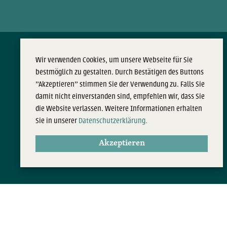
Wir verwenden Cookies, um unsere Webseite für Sie
Beratung & Begleitung
Dienstleistungen
bestmöglich zu gestalten. Durch Bestätigen des Buttons
MeinLeben!
Garten- und Landschaftsbau
"Akzeptieren" stimmen Sie der Verwendung zu. Falls Sie
Neckarstadt-West
Stadtteilservice (STS)
damit nicht einverstanden sind, empfehlen wir, dass Sie
Sozialräumliche Aktivierung
Begleit- und Coachingangebote
die Website verlassen. Weitere Informationen erhalten
Individuelles Bewerbercoaching (IBC)
Sie in unserer
Datenschutzerklärung.
Systemisches Coaching (SysCo)
Individuelles Sprachcoaching Deutsch (ISD)
Akzeptieren
Begleit- und Coachingangebote
© 2026 BIOTOPIA Arbeitsförderungsbetriebe Mannheim gGmbH. Alle Rechte vorbehalte