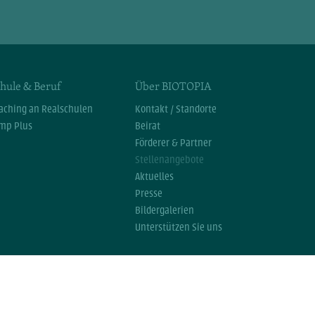
hule & Beruf
Über BIOTOPIA
aching an Realschulen
Kontakt / Standorte
mp Plus
Beirat
Förderer & Partner
Stellenangebote
Aktuelles
Presse
Bildergalerien
Unterstützen Sie uns