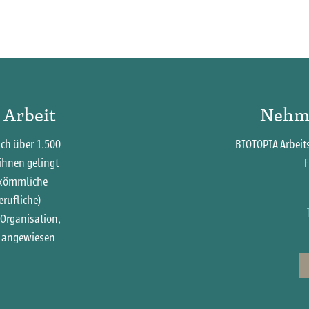
 Arbeit
Nehme
ich über 1.500
BIOTOPIA Arbei
ihnen gelingt
F
uskömmliche
erufliche)
 Organisation,
n angewiesen