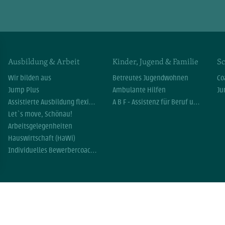
Ausbildung & Arbeit
Kinder, Jugend & Familie
Sc
Wir bilden aus
Betreutes Jugendwohnen
Co
Jump Plus
Ambulante Hilfen
Ju
Assistierte Ausbildung flexibel (AsA flex)
A B F - Assistenz für Beruf und Familie
Let`s move, Schönau!
Arbeitsgelegenheiten
Hauswirtschaft (HaWi)
Individuelles Bewerbercoaching
n.
AGBs
Datenschutzerklärung
Impressum