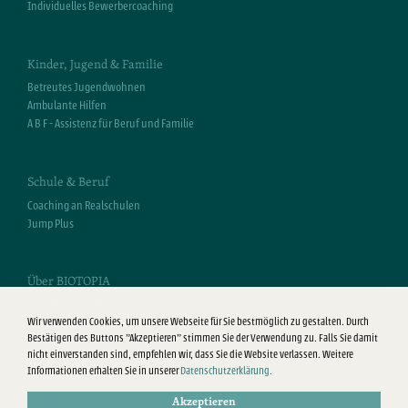
Individuelles Bewerbercoaching
Kinder, Jugend & Familie
Betreutes Jugendwohnen
Ambulante Hilfen
A B F - Assistenz für Beruf und Familie
Schule & Beruf
Coaching an Realschulen
Jump Plus
Über BIOTOPIA
Kontakt / Standorte
Wir verwenden Cookies, um unsere Webseite für Sie bestmöglich zu gestalten. Durch
Beirat
Bestätigen des Buttons "Akzeptieren" stimmen Sie der Verwendung zu. Falls Sie damit
Förderer & Partner
nicht einverstanden sind, empfehlen wir, dass Sie die Website verlassen. Weitere
Stellenangebote
Informationen erhalten Sie in unserer
Datenschutzerklärung.
Aktuelles
Presse
Akzeptieren